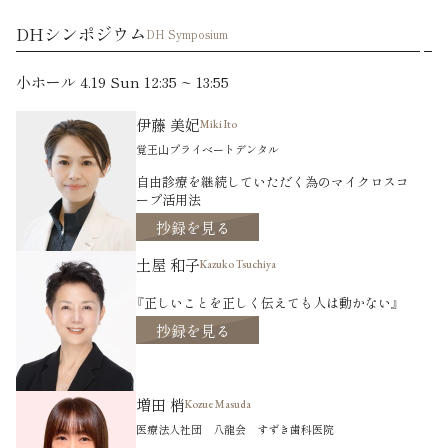
DHシンポジウム
DH Symposium
小ホール 4.19 Sun 12:35 ~ 13:55
伊藤 美妃
Miki Ito
覚王山プライベートデンタル
自由診療を継続していただく為のマイクロスコ
ープ活用法
抄録を見る
土屋 和子
Kazuko Tsuchiya
『正しいことを正しく伝えても人は動かない』
抄録を見る
増田 梢
Kozue Masuda
医療法人社団 八龍会 すずき歯科医院