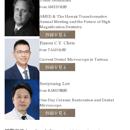
from AMED(米国)
AMED & The Hawaii Transformative
Annual Meeting and the Future of High
Magnification Dentistry.
抄録を見る
Eason C.Y. Chen
from TAAD(台湾)
Current Dental Microscope in Taiwan.
抄録を見る
Sooyoung Lee
from KAMD(韓国)
One-Day Ceramic Restoration and Dental
Microscope.
抄録を見る