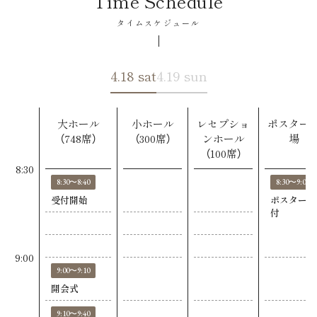
Time Schedule
タイムスケジュール
4.18 sat
4.19 sun
大ホール
小ホール
レセプショ
ポスター
（748席）
（300席）
ンホール
場
（100席）
8:30
8:30〜8:40
8:30〜9:00
受付開始
ポスター貼
付
9:00
9:00〜9:10
開会式
9:10〜9:40