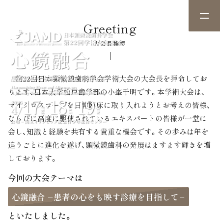
Greeting
大会長挨拶
第22回日本顕微鏡歯科学会学術大会の大会長を拝命してお
ります、日本大学松戸歯学部の小峯千明です。本学術大会は、
マイクロスコープを日常臨床に取り入れようとお考えの皆様、
ならびに高度に駆使されているエキスパートの皆様が一堂に
会し、知識と経験を共有する貴重な機会です。その歩みは年を
追うごとに進化を遂げ、顕微鏡歯科の発展はますます輝きを増
しております。
今回の大会テーマは
心鏡融合 −患者の心をも映す診療を目指して−
といたしました。