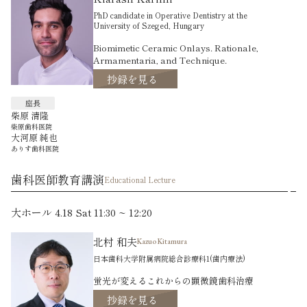
PhD candidate in Operative Dentistry at the
University of Szeged, Hungary
Biomimetic Ceramic Onlays. Rationale,
Armamentaria, and Technique.
抄録を見る
座長
柴原 清隆
柴原歯科医院
大河原 純也
ありす歯科医院
歯科医師教育講演
Educational Lecture
大ホール 4.18 Sat 11:30 ~ 12:20
北村 和夫
Kazuo Kitamura
日本歯科大学附属病院総合診療科1(歯内療法)
蛍光が変えるこれからの顕微鏡歯科治療
抄録を見る