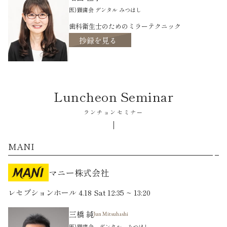
医）顕歯会 デンタル みつはし
歯科衛生士のためのミラーテクニック
抄録を見る
Luncheon Seminar
ランチョンセミナー
MANI
マニー株式会社
レセプションホール 4.18 Sat 12:35 ~ 13:20
三橋 純
Jun Mitsuhashi
医）顕歯会 デンタル みつはし