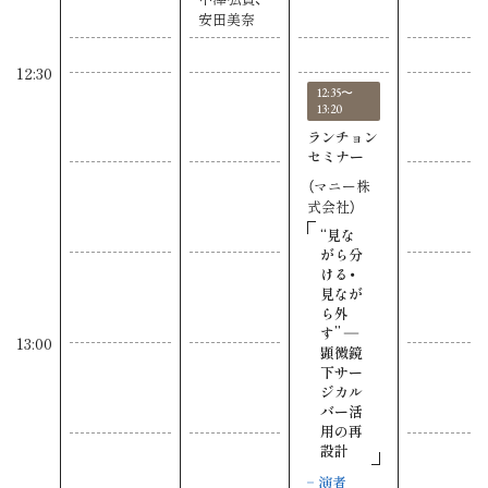
安田美奈
12:30
12:35〜
13:20
ランチョン
セミナー
（マニー株
式会社）
“見な
がら分
ける・
見なが
ら外
す” ―
13:00
顕微鏡
下サー
ジカル
バー活
用の再
設計
演者