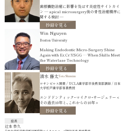
歯根嚢胞治癒に影響を及ぼす炎症性サイトカイ
ン ― apical microsurgery後の骨性治癒機序に
関する検討 ―
抄録を見る
Win Nguyen
Boston University
Making Endodontic Micro-Surgery Shine
Again with Er,Cr:YSGG … When Skills Meet
the Waterlase Technology
抄録を見る
清水 藤太
Tota Shimizu
ロサンゼルス開業 / UCLA歯学部卒後教育部講師 / 日本
大学松戸歯学部客員教授
エンドドンティック・マイクロ・サージェリー＜
その過去10年と、これからの10年＞
抄録を見る
座長
辻本 恭久
日本大学松戸歯学部付属病院マイクロスコープ特診外来 臨床教授