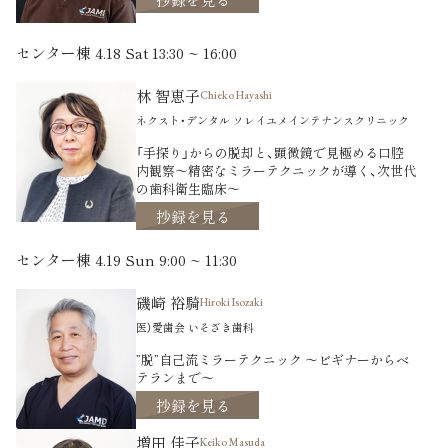
センター棟 4.18 Sat 13:30 ~ 16:00
林 智恵子
Chieko Hayashi
ネクスト・デンタル ソレイユメインテナンスクリニック
「手探り」からの脱却と、顕微鏡で見極める口腔
内観察～精密なミラーテクニックが導く、次世代
の歯科衛生臨床～
抄録を見る
センター棟 4.19 Sun 9:00 ~ 11:30
磯崎 裕騎
Hiroki Isozaki
医）愛歯会 いそざき歯科
”脱”自己流ミラーテクニック 〜ビギナーからベ
テランまで〜
抄録を見る
増田 佳子
Keiko Masuda