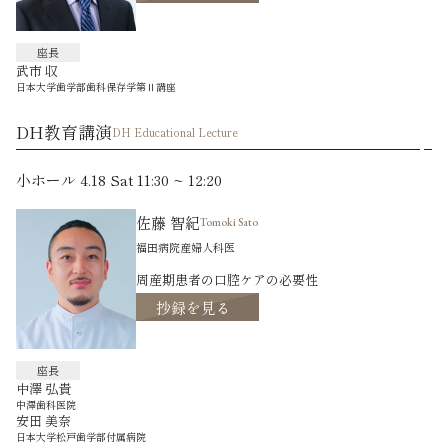
座長
武市 収
日本大学歯学部歯科保存学第Ⅱ講座
DH教育講演
DH Educational Lecture
小ホール 4.18 Sat 11:30 ~ 12:20
佐藤 智紀
Tomoki Sato
福田病院産婦人科医
周産期患者の口腔ケアの必要性
抄録を見る
座長
中澤 弘貴
中澤歯科医院
安田 美奈
日本大学松戸歯学部付属病院