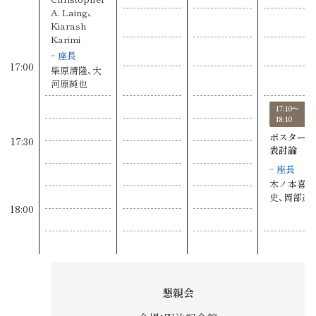
A. Laing、
Kiarash
Karimi
座長
17:00
柴原清隆、大
河原純也
17:10〜
18:10
ポスター発
17:30
表討論
座長
木ノ本喜
史、岡部達
18:00
懇親会