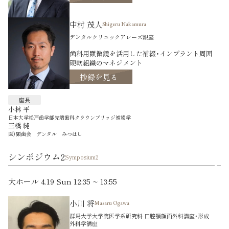
中村 茂人
Shigeru Nakamura
デンタルクリニックアレーズ銀座
歯科用顕微鏡を活用した補綴・インプラント周囲
硬軟組織のマネジメント
抄録を見る
座長
小林 平
日本大学松戸歯学部先端歯科クラウンブリッジ補綴学
三橋 純
医）顕歯会 デンタル みつはし
シンポジウム2
Symposium2
大ホール 4.19 Sun 12:35 ~ 13:55
小川 将
Masaru Ogawa
群馬大学大学院医学系研究科 口腔顎顔面外科講座・形成
外科学講座