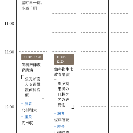
室町幸一郎、
小峯千明
11:00
11:30
11:30〜12:20
11:30〜
12:20
歯科医師教
歯科衛生士
育講演
教育講演
蛍光が変
周産期
える顕微
患者の
鏡歯科治
口腔ケ
療
アの必
演者
要性
12:00
北村和夫
演者
座長
佐藤智紀
武市収
座長
中澤弘貴、