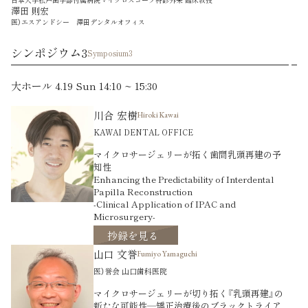
澤田 則宏
医）エスアンドシー 澤田デンタルオフィス
シンポジウム3
Symposium3
大ホール 4.19 Sun 14:10 ~ 15:30
川合 宏樹
Hiroki Kawai
KAWAI DENTAL OFFICE
マイクロサージェリーが拓く歯間乳頭再建の予
知性
Enhancing the Predictability of Interdental
Papilla Reconstruction
-Clinical Application of IPAC and
Microsurgery-
抄録を見る
山口 文誉
Fumiyo Yamaguchi
医）誉会 山口歯科医院
マイクロサージェリーが切り拓く『乳頭再建』の
新たな可能性―矯正治療後のブラックトライア