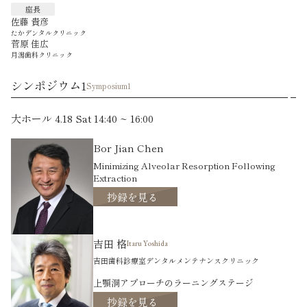
座長
佐藤 貴彦
たかデンタルクリニック
菅原 佳広
月潟歯科クリニック
シンポジウム1
Symposium1
大ホール 4.18 Sat 14:40 ~ 16:00
Bor Jian Chen
Minimizing Alveolar Resorption Following
Extraction
抄録を見る
吉田 格
Itaru Yoshida
吉田歯科診療室デンタルメンテナンスクリニック
上顎洞アプローチのラーニングステージ
抄録を見る