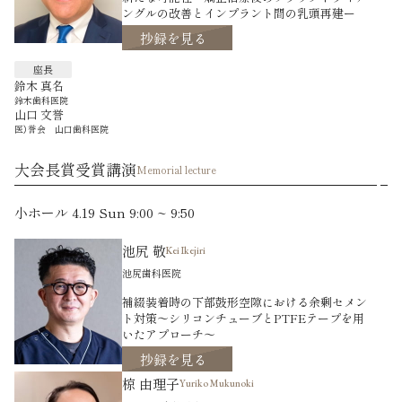
ングルの改善とインプラント間の乳頭再建ー
抄録を見る
座長
鈴木 真名
鈴木歯科医院
山口 文誉
医）誉会 山口歯科医院
大会長賞受賞講演
Memorial lecture
小ホール 4.19 Sun 9:00 ~ 9:50
池尻 敬
Kei Ikejiri
池尻歯科医院
補綴装着時の下部鼓形空隙における余剰セメン
ト対策〜シリコンチューブとPTFEテープを用
いたアプローチ〜
抄録を見る
椋 由理子
Yuriko Mukunoki