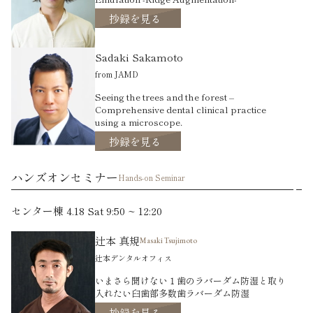
抄録を見る
Sadaki Sakamoto
from JAMD
Seeing the trees and the forest –
Comprehensive dental clinical practice
using a microscope.
抄録を見る
ハンズオンセミナー
Hands-on Seminar
センター棟 4.18 Sat 9:50 ~ 12:20
辻本 真規
Masaki Tsujimoto
辻本デンタルオフィス
いまさら聞けない１歯のラバーダム防湿と取り
入れたい臼歯部多数歯ラバーダム防湿
抄録を見る