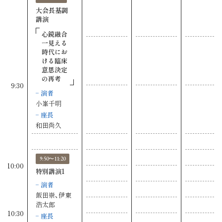
大会長基調
講演
心鏡融合
一見える
時代にお
ける臨床
意思決定
の再考
9:30
演者
小峯千明
座長
和田尚久
9:50〜11:20
10:00
特別講演1
演者
飯田崇、伊東
浩太郎
10:30
座長