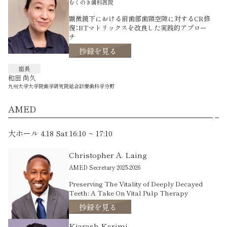
むくのき歯科医院
顕微鏡下における前歯部歯頸空隙に対するCR修
復：BTマトリックスを改良した実践的アプロー
チ
抄録を見る
座長
和田 尚久
九州大学大学院歯学研究院総合診療歯科学分野
AMED
大ホール 4.18 Sat 16:10 ~ 17:10
Christopher A. Laing
AMED Secretary 2025-2026
Preserving The Vitality of Deeply Decayed
Teeth: A Take On Vital Pulp Therapy
抄録を見る
Kiarash Karimi