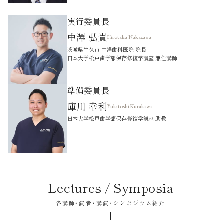
実行委員長
中澤 弘貴
Hirotaka Nakazawa
茨城県牛久市 中澤歯科医院 院長
日本大学松戸歯学部保存修復学講座 兼任講師
準備委員長
庫川 幸利
Yukitoshi Kurakawa
日本大学松戸歯学部保存修復学講座 助教
Lectures / Symposia
各講師・演者・講演・シンポジウム紹介