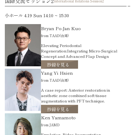
国際交流セッション2
International Relations Session2
小ホール 4.19 Sun 14:10 ~ 15:30
Bryan Po-Jan Kuo
from TAAD(台湾)
Elevating Periodontal
Regeneration:Integrating Micro-Surgical
Concept and Advanced Flap Design
抄録を見る
Yang Yi Hsien
from TAAD(台湾)
A case report: Anterior restoration in
aesthetic zone combined soft tissue
augmentation with PFT technique.
抄録を見る
Ken Yamamoto
from JAMD
Emulation -Ridge Augmentation-