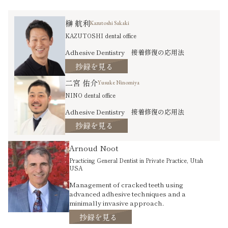
榊 航利
Kazutoshi Sakaki
KAZUTOSHI dental office
Adhesive Dentistry 接着修復の応用法
抄録を見る
二宮 佑介
Yusuke Ninomiya
NINO dental office
Adhesive Dentistry 接着修復の応用法
抄録を見る
Arnoud Noot
Practicing General Dentist in Private Practice, Utah
USA
Management of cracked teeth using
advanced adhesive techniques and a
minimally invasive approach.
抄録を見る