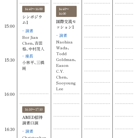
14:40〜16:00
14:40〜
16:00
シンポジウ
国際交流セ
ム1
15:00
ッション1
演者
演者
Bor Jian
Naohisa
Chen、吉田
Wada、
格、中村茂人
Todd
座長
15:30
Goldman、
小林平、三橋
Eason
純
C.Y.
Chen、
Sooyoung
Lee
16:00
16:10〜17:10
AMED招待
演者口演
16:30
演者
Christopher