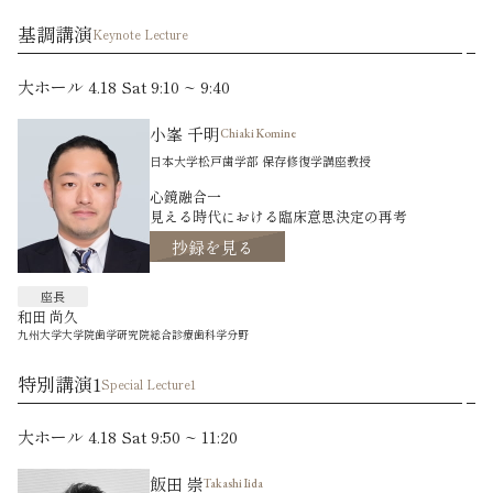
基調講演
Keynote Lecture
大ホール 4.18 Sat 9:10 ~ 9:40
小峯 千明
Chiaki Komine
日本大学松戸歯学部 保存修復学講座教授
心鏡融合一
見える時代における臨床意思決定の再考
抄録を見る
座長
和田 尚久
九州大学大学院歯学研究院総合診療歯科学分野
特別講演1
Special Lecture1
大ホール 4.18 Sat 9:50 ~ 11:20
飯田 崇
Takashi Iida