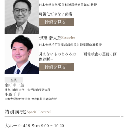
日本大学歯学部 歯科補綴学第II講座 教授
可視化できない歯痛
抄録を見る
伊東 浩太郎
Kotaro Ito
日本大学松戸歯学部歯科放射線学講座准教授
見えないものをみる力 －画像検査の基礎と画
像診断－
抄録を見る
座長
室町 幸一郎
神奈川歯科大学 大学院歯学研究科
小峯 千明
日本大学松戸歯学部 保存修復学講座教授
特別講演2
Special Lecture2
大ホール 4.19 Sun 9:00 ~ 10:20