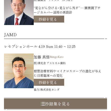
“見ながら分ける・見ながら外す” ― 顕微鏡下サ
ージカルバー活用の再設計
抄録を見る
JAMD
レセプションホール 4.19 Sun 11:40 ~ 12:25
加藤 真悟
Shingo Kato
医）湧光会 アスヒカル歯科
根管治療材料やマイクロスコープの進化が与え
た日常臨床への変化
抄録を見る
協力：株式会社ヨシダ
抄録集を見る