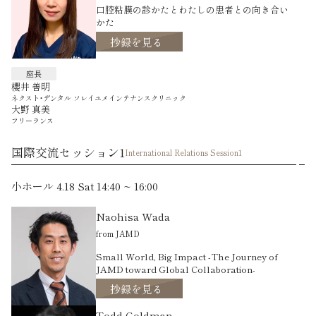
口腔粘膜の診かたとわたしの患者との向き合い
かた
抄録を見る
座長
櫻井 善明
ネクスト・デンタル ソレイユメインテナンスクリニック
大野 真美
フリーランス
国際交流セッション1
International Relations Session1
小ホール 4.18 Sat 14:40 ~ 16:00
Naohisa Wada
from JAMD
Small World, Big Impact -The Journey of
JAMD toward Global Collaboration-
抄録を見る
Todd Goldman