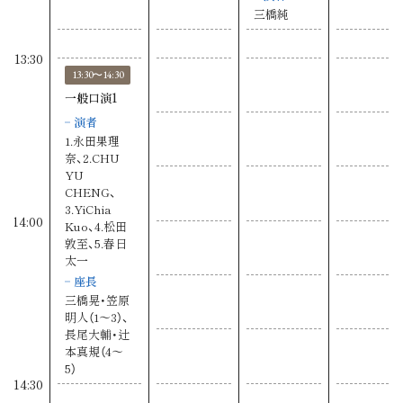
三橋純
13:30
13:30〜14:30
一般口演1
演者
1.永田果理
奈、2.CHU
YU
CHENG、
3.YiChia
14:00
Kuo、4.松田
敦至、5.春日
太一
座長
三橋晃・笠原
明人（1〜3）、
長尾大輔・辻
本真規（4〜
5）
14:30