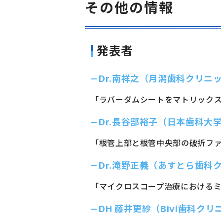
その他の情報
発表者
Dr.南祥之（月潟歯科クリニ
「ラバーダムシートをマトリックスとしてDe
Dr.長谷部裕子（日本歯科大
「根管上部と根管中央部の破折フ
Dr.滝野正義（あすとら歯科
「マイクロスコープ治療における
DH 藤井更紗（Bivi歯科クリ