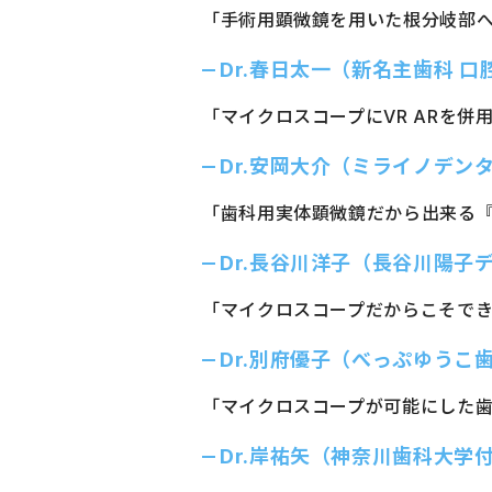
「手術用顕微鏡を用いた根分岐部
Dr.春日太一（新名主歯科 
「マイクロスコープにVR ARを併
Dr.安岡大介（ミライノデン
「歯科用実体顕微鏡だから出来る『
Dr.長谷川洋子（長谷川陽子
「マイクロスコープだからこそで
Dr.別府優子（べっぷゆうこ
「マイクロスコープが可能にした
Dr.岸祐矢（神奈川歯科大学