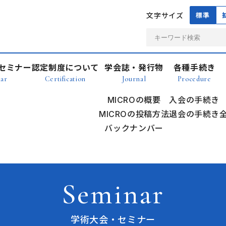
文字サイズ
標準
セミナー
認定制度について
学会誌・発行物
各種手続き
ar
Certification
Journal
Procedure
MICROの概要
入会の手続き
MICROの投稿方法
退会の手続き
バックナンバー
Seminar
学術大会・セミナー