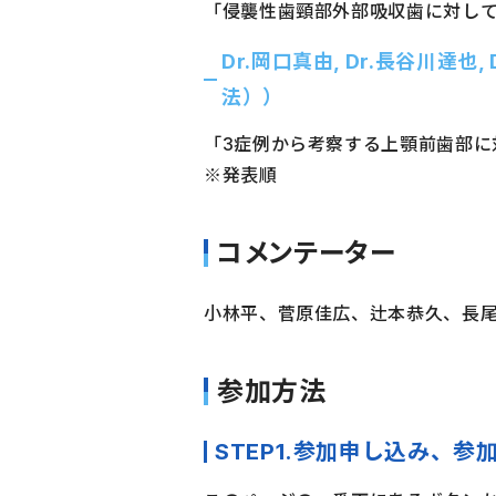
「侵襲性歯頸部外部吸収歯に対し
Dr.岡口真由, Dr.長谷川達也
法））
「3症例から考察する上顎前歯部に
※発表順
コメンテーター
小林平、菅原佳広、辻本恭久、長
参加方法
STEP1.参加申し込み、参