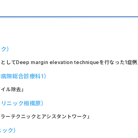
ック）
ep margin elevation techniqueを行なった1症
学病院総合診療科1）
ァイル除去」
クリニック相模原）
ミラーテクニックとアシスタントワーク」
ニック）