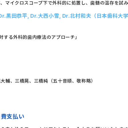
て、マイクロスコープ下で外科的に処置し、歯髄の温存を試
, Dr.黒田恭平, Dr.大西小雪, Dr.北村和夫（日本歯
対する外科的歯内療法のアプローチ」
尾大輔、三橋晃、三橋純（五十音順、敬称略）
加費支払い