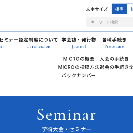
文字サイズ
標準
セミナー
認定制度について
学会誌・発行物
各種手続き
ar
Certification
Journal
Procedure
MICROの概要
入会の手続き
MICROの投稿方法
退会の手続き
バックナンバー
Seminar
学術大会・セミナー