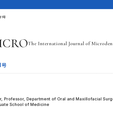
巻1号
ICRO
The International Journal of Microden
1
号
L
r, Professor, Department of Oral and Maxillofacial Sur
uate School of Medicine