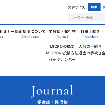
文字サイズ
標準
セミナー
認定制度について
学会誌・発行物
各種手続き
ar
Certification
Journal
Procedure
MICROの概要
入会の手続き
MICROの投稿方法
退会の手続き
バックナンバー
Journal
学会誌・発行物