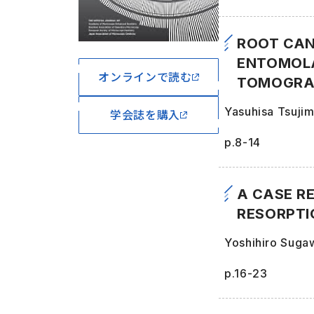
ROOT CAN
ENTOMOLA
オンラインで読む
TOMOGRA
Yasuhisa Tsuji
学会誌を購入
p.8-14
A CASE R
RESORPTI
Yoshihiro Suga
p.16-23