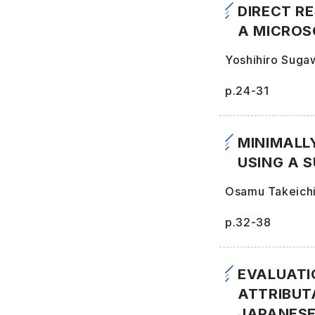
DIRECT R
A MICROS
Yoshihiro Suga
p.24-31
MINIMALL
USING A 
Osamu Takeich
p.32-38
EVALUATI
ATTRIBUT
JAPANESE