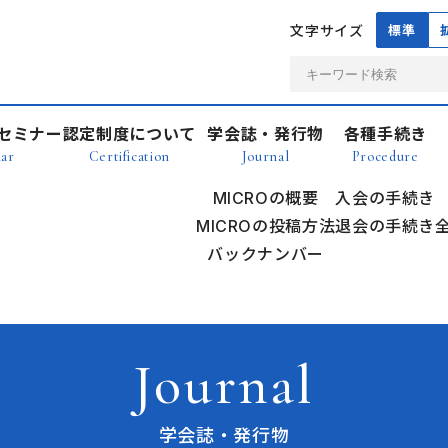
文字サイズ
標準
セミナー
認定制度について
学会誌・発行物
各種手続き
ar
Certification
Journal
Procedure
MICROの概要
入会の手続き
MICROの投稿方法
退会の手続き
バックナンバー
Journal
学会誌・発行物