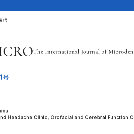
巻1号
ICRO
The International Journal of Microden
1
号
L
yama
and Headache Clinic, Orofacial and Cerebral Function Ce