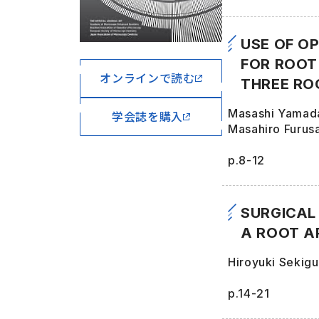
USE OF O
FOR ROOT
オンラインで読む
THREE RO
Masashi Yamada
学会誌を購入
Masahiro Furus
p.8-12
SURGICAL
A ROOT A
Hiroyuki Sekigu
p.14-21