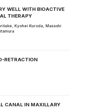
Y WELL WITH BIOACTIVE
NAL THERAPY
ritake, Kyohei Kuroda, Masashi
itamura
O-RETRACTION
L CANAL IN MAXILLARY