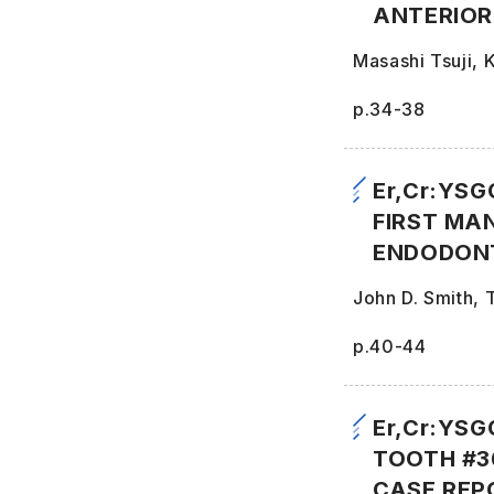
ANTERIOR
Masashi Tsuji,
p.34-38
Er,Cr:YS
FIRST MA
ENDODONT
John D. Smith,
p.40-44
Er,Cr:YS
TOOTH #3
CASE REP