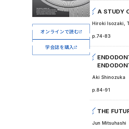
A STUDY 
Hiroki Isozaki,
オンラインで読む
p.74-83
学会誌を購入
ENDODONT
ENDODONT
Aki Shinozuka
p.84-91
THE FUTU
Jun Mitsuhashi