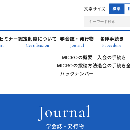
文字サイズ
標準
セミナー
認定制度について
学会誌・発行物
各種手続き
ar
Certification
Journal
Procedure
MICROの概要
入会の手続き
MICROの投稿方法
退会の手続き
バックナンバー
Journal
学会誌・発行物