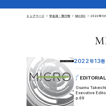
トップページ
学会誌・発行物
MICRO
2022年1
M
2022
13
年
巻
EDITORIA
Osamu Takeich
Executive Edito
p.69