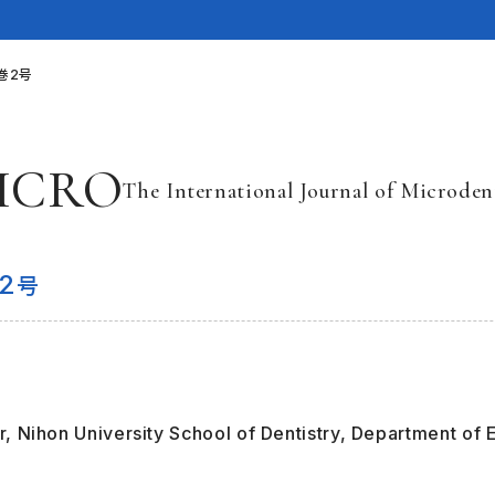
3巻2号
ICRO
The International Journal of Microden
2
号
L
i
r, Nihon University School of Dentistry, Department of