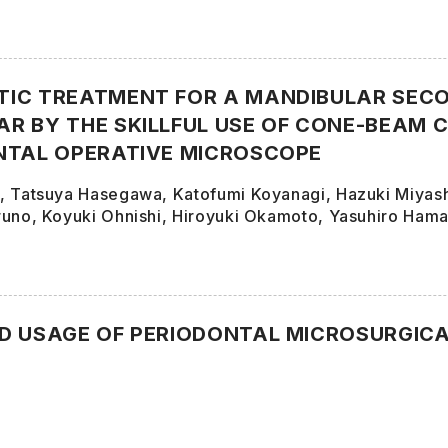
IC TREATMENT FOR A MANDIBULAR SECO
R BY THE SKILLFUL USE OF CONE-BEA
NTAL OPERATIVE MICROSCOPE
, Tatsuya Hasegawa, Katofumi Koyanagi, Hazuki Miyash
runo, Koyuki Ohnishi, Hiroyuki Okamoto, Yasuhiro Ham
D USAGE OF PERIODONTAL MICROSURGIC