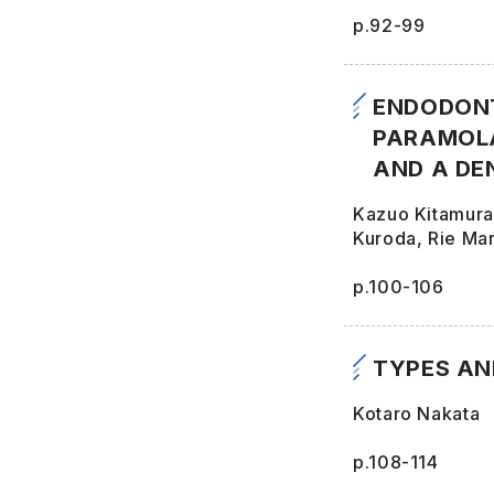
p.92-99
ENDODONT
PARAMOLA
AND A DE
Kazuo Kitamura
Kuroda, Rie Ma
p.100-106
TYPES AN
Kotaro Nakata
p.108-114