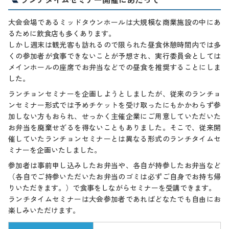
大会会場であるミッドタウンホールは大規模な商業施設の中にあ
るために飲食店も多くあります。
しかし週末は観光客も訪れるので限られた昼食休憩時間内では多
くの参加者が食事できないことが予想され、実行委員会としては
メインホールの座席でお弁当などでの昼食を推奨することにしま
した。
ランチョンセミナーを企画しようとしましたが、従来のランチョ
ンセミナー形式では予めチケットを受け取ったにもかかわらず参
加しない方もおられ、せっかく主催企業にご用意していただいた
お弁当を廃棄せざるを得ないこともありました。そこで、従来開
催していたランチョンセミナーとは異なる形式のランチタイムセ
ミナーを企画いたしました。
参加者は事前申し込みしたお弁当や、各自が持参したお弁当など
（各自でご持参いただいたお弁当のゴミは必ずご自身でお持ち帰
りいただきます。）で食事をしながらセミナーを受講できます。
ランチタイムセミナーは大会参加者であればどなたでも自由にお
楽しみいただけます。