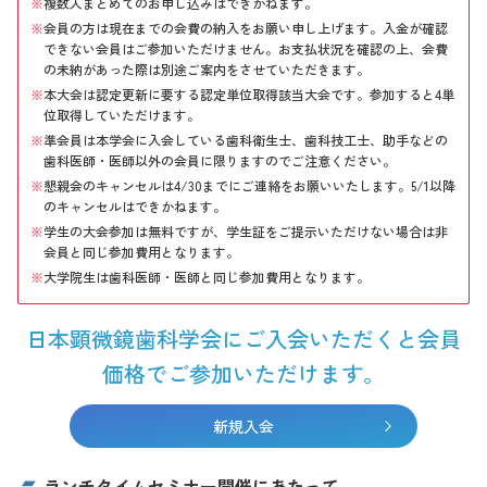
複数人まとめてのお申し込みはできかねます。
会員の方は現在までの会費の納入をお願い申し上げます。入金が確認
できない会員はご参加いただけません。お支払状況を確認の上、会費
の未納があった際は別途ご案内をさせていただきます。
本大会は認定更新に要する認定単位取得該当大会です。参加すると4単
位取得していただけます。
準会員は本学会に入会している歯科衛生士、歯科技工士、助手などの
歯科医師・医師以外の会員に限りますのでご注意ください。
懇親会のキャンセルは4/30までにご連絡をお願いいたします。5/1以降
のキャンセルはできかねます。
学生の大会参加は無料ですが、学生証をご提示いただけない場合は非
会員と同じ参加費用となります。
大学院生は歯科医師・医師と同じ参加費用となります。
日本顕微鏡歯科学会にご入会いただくと会員
価格でご参加いただけます。
新規入会
ランチタイムセミナー開催にあたって