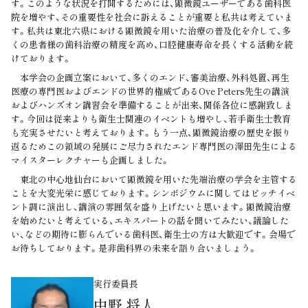
す。このような状況を打開するためには、顕微鏡ユーザーである歯科医
院を増やす、その重要性を社会に訴えることが重要と私共は考えていま
す。私共は東北六県における顕微鏡を用いた治療の普及化を介して、多
くの患者様の歯科治療の精度を高め、口腔健康寿命を長くする活動を続
けております。
本学会の企画立案において、多くのエンド、審美治療、外科処置、再生
医療の専門医およびエンドの世界的権威であるOve Peters先生の講演
およびハンズオン講習会を準備することが出来、関係各位に感謝致しま
す。今回は従来よりも衛生士関連のイベントも増やし、若手衛生士教育
も充実させたいと考えております。もう一点、顕微鏡治療の歴史を振り
返るためこの領域の発展にご尽力されたエンド専門医の澤田先生による
マイスターレクチャーも企画しました。
東北の中心地仙台において顕微鏡を用いた先端治療の学会を主管する
ことを大変光栄に感じております。シンポジウムに関してはピッチイベ
ント調に演出し、講演の雰囲気を盛り上げたいと思います。顕微鏡治療
を始めたいと考えている、エキスパートの話を聞いてみたい、議論した
い、などの期待に膨らんでいる歯科医、衛生士の方は大歓迎です。会場で
お待ちしております。是非歯科界の未来を語り合いましょう。
実行委員長
中野 将人