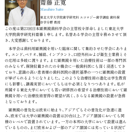
齋藤 正寛
Masahiro Saito
東北大学大学院歯学研究科 エコロジー歯学講座 歯科保
存学分野 教授
この度は第23回日本顕微鏡歯科学会の主管校を拝命しました東北大学
大学院歯学研究科齋藤と申します。名誉ある学会の主管を務めさせて頂
き、大変感謝しております。
本学会は歯科用顕微鏡を用いた臨床に関して集約させた学会にありま
す。エンド、ペリオ、補綴、インプラント、口腔外科および衛生士業務とそ
の応用は多岐に渡ります。また顕微鏡を用いた治療技術は一部の専門医
のみならず、保険収載されたのを機会に一般歯科医にも深く浸透してき
ており、意識の高い患者様の歯科医院の選択基準の一つに顕微鏡の設置
が挙げられるようになりました。このような治療技術の進化は学生教育
にも影響し、講義実習においてももはや必須となりつつあります。私が
所属する東北大学においても若い研修医の希望する治療技術において顕
微鏡を用いた治療技術習得の要望が高く、さらなる顕微鏡の設置が急務
となっております。
顕微鏡の普及化は欧米に始まり、アジアでもその普及化が急速に進
み、欧米では大学の顕微鏡の設置は20台以上、アジア諸国においても同
様のレベルで設置されています。一方の本邦の大学において設置は進ん
でいるものの、まだ欧米および一部のアジア諸国には劣っている状況で