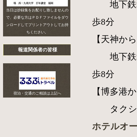
地下鉄箱
当日は抄録集をお配りし致しませんの
で、必要な方はＰＤＦファイルをダウ
歩8分
ンロードしてプリントアウトしてお持
ちください。
【天神から
報道関係者の皆様
地下鉄箱
歩8分
【博多港か
宿泊・交通のご相談は上記へ
タクシー
ホテルオー