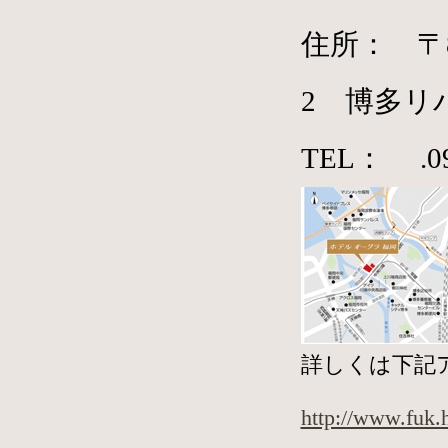
住所： 〒8
2 博多リ
TEL： .09
詳しくは下記
http://www.fuk.h