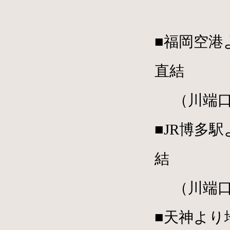
■福岡空港
直結
（川端口
■JR博多
結
（川端口
■天神より